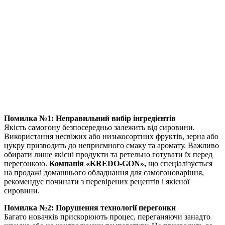
Помилка №1: Неправильний вибір інгредієнтів
Якість самогону безпосередньо залежить від сировини.
Використання несвіжих або низькосортних фруктів, зерна або
цукру призводить до неприємного смаку та аромату. Важливо
обирати лише якісні продукти та ретельно готувати їх перед
перегонкою.
Компанія «KREDO-GON»,
що спеціалізується
на продажі домашнього обладнання для самогоноваріння,
рекомендує починати з перевірених рецептів і якісної
сировини.
Помилка №2: Порушення технології перегонки
Багато новачків прискорюють процес, переганяючи занадто