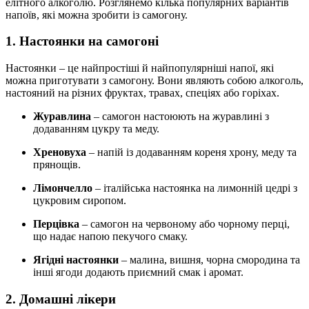
елітного алкоголю. Розглянемо кілька популярних варіантів
напоїв, які можна зробити із самогону.
1. Настоянки на самогоні
Настоянки – це найпростіші й найпопулярніші напої, які
можна приготувати з самогону. Вони являють собою алкоголь,
настояний на різних фруктах, травах, спеціях або горіхах.
Журавлина
– самогон настоюють на журавлині з
додаванням цукру та меду.
Хреновуха
– напій із додаванням кореня хрону, меду та
прянощів.
Лімончелло
– італійська настоянка на лимонній цедрі з
цукровим сиропом.
Перцівка
– самогон на червоному або чорному перці,
що надає напою пекучого смаку.
Ягідні настоянки
– малина, вишня, чорна смородина та
інші ягоди додають приємний смак і аромат.
2. Домашні лікери