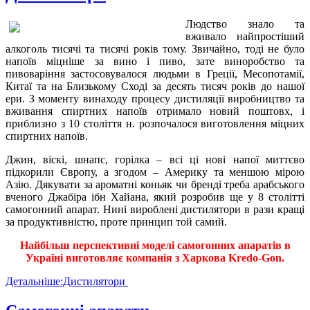
Людство знало та
вживало найпростіший
алкоголь тисячі та тисячі років тому. Звичайно, тоді не було
напоїв міцніше за вино і пиво, зате виноробство та
пивоваріння застосовувалося людьми в Греції, Месопотамії,
Китаї та на Близькому Сході за десять тисяч років до нашої
ери. З моменту винаходу процесу дистиляції виробництво та
вживання спиртних напоїв отримало новий поштовх, і
приблизно з 10 століття н. розпочалося виготовлення міцних
спиртних напоїв.
Джин, віскі, шнапс, горілка – всі ці нові напої миттєво
підкорили Європу, а згодом – Америку та меншою мірою
Азію. Дякувати за ароматні коньяк чи бренді треба арабського
вченого Джабіра ібн Хайана, який розробив ще у 8 столітті
самогонний апарат. Нині вироблені дистилятори в рази кращі
за продуктивністю, проте принцип той самий.
Найбільш перспективні моделі самогонних апаратів в
Україні виготовляє компанія з Харкова Kredo-Gon.
Детальніше:Дистилятори