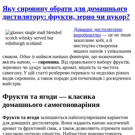
Яку сировину обрати для домашнього
дистилятору: фрукти, зерно чи цукор?
Домашнє дистиляторне
виробництво
— це не лише
захопливе хобі, а й
мистецтво створення
міцних напоїв з унікальним
смаком.
Один із найважливіших факторів, що визначають
якість напою,
—
сировина
. Від правильного вибору фруктів,
зернових чи цукру залежить аромат, міцність та чистота
самогону. У цій статті розберемо переваги та недоліки різних
видів сировини, а також поради для початківців і досвідчених
майстрів.
Фрукти та ягоди — класика
домашнього самогоноваріння
Фрукти та ягоди
залишаються найпопулярнішим варіантом
для домашніх дистиляторів. Вони надають напою насичений
аромат та фруктовий смак, а також дозволяють отримати напої
з високою питною цінністю. Найчастіше використовують