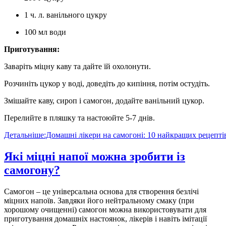
1 ч. л. ванільного цукру
100 мл води
Приготування:
Заваріть міцну каву та дайте їй охолонути.
Розчиніть цукор у воді, доведіть до кипіння, потім остудіть.
Змішайте каву, сироп і самогон, додайте ванільний цукор.
Перелийте в пляшку та настоюйте 5-7 днів.
Детальніше:Домашні лікери на самогоні: 10 найкращих рецепті
Які міцні напої можна зробити із
самогону?
Самогон – це універсальна основа для створення безлічі
міцних напоїв. Завдяки його нейтральному смаку (при
хорошому очищенні) самогон можна використовувати для
приготування домашніх настоянок, лікерів і навіть імітації