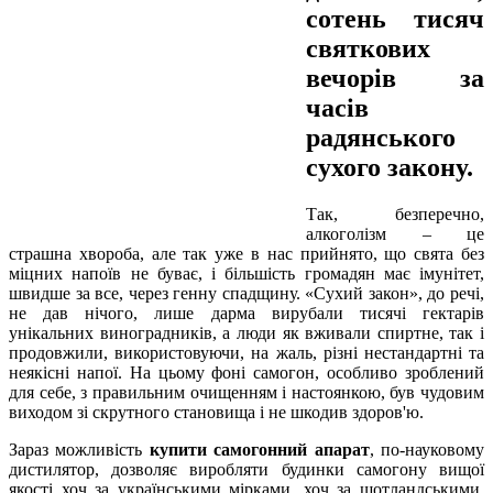
сотень тисяч
святкових
вечорів за
часів
радянського
сухого закону.
Так, безперечно,
алкоголізм – це
страшна хвороба, але так уже в нас прийнято, що свята без
міцних напоїв не буває, і більшість громадян має імунітет,
швидше за все, через генну спадщину. «Сухий закон», до речі,
не дав нічого, лише дарма вирубали тисячі гектарів
унікальних виноградників, а люди як вживали спиртне, так і
продовжили, використовуючи, на жаль, різні нестандартні та
неякісні напої. На цьому фоні самогон, особливо зроблений
для себе, з правильним очищенням і настоянкою, був чудовим
виходом зі скрутного становища і не шкодив здоров'ю.
Зараз можливість
купити самогонний апарат
, по-науковому
дистилятор, дозволяє виробляти будинки самогону вищої
якості хоч за українськими мірками, хоч за шотландськими.