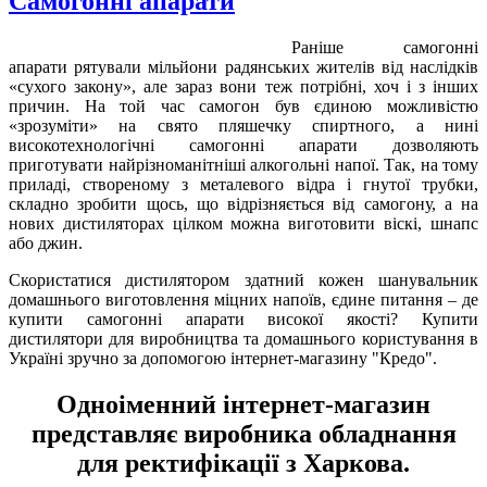
Самогонні апарати
Раніше самогонні
апарати рятували мільйони радянських жителів від наслідків
«сухого закону», але зараз вони теж потрібні, хоч і з інших
причин. На той час самогон був єдиною можливістю
«зрозуміти» на свято пляшечку спиртного, а нині
високотехнологічні самогонні апарати дозволяють
приготувати найрізноманітніші алкогольні напої. Так, на тому
приладі, створеному з металевого відра і гнутої трубки,
складно зробити щось, що відрізняється від самогону, а на
нових дистиляторах цілком можна виготовити віскі, шнапс
або джин.
Скористатися дистилятором здатний кожен шанувальник
домашнього виготовлення міцних напоїв, єдине питання – де
купити самогонні апарати високої якості? Купити
дистилятори для виробництва та домашнього користування в
Україні зручно за допомогою інтернет-магазину "Кредо".
Одноіменний інтернет-магазин
представляє виробника обладнання
для ректифікації з Харкова.