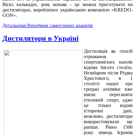
Віскі, кальвадос, ром, коньяк – це можна приготувати на
дистиляторах, вироблених українською компанією «KREDO-
GON».
Детальніше:Виробник самогонних апаратів
Дистилятори в Україні
Дистиляція як спосіб
отримання
спиртовмісних напоїв
відома багато століть.
Незабаром після Різдва
Христового, в 1
столітті нашої ери
грецькі алхіміки вже
вміли переганяти
етиловий спирт, адже
це тільки відомі
історичні дані,
можливо, дистилятори
використовували ще
раніше. Рівно 1500
року німець Ієронім