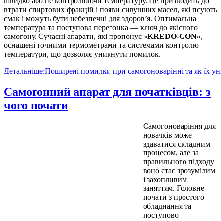
швидко або не контролюючи температуру. Це призводить до
втрати спиртових фракцій і появи сивушних масел, які псують
смак і можуть бути небезпечні для здоров’я. Оптимальна
температура та поступова перегонка — ключ до якісного
самогону. Сучасні апарати, які пропонує
«KREDO-GON»
,
оснащені точними термометрами та системами контролю
температури, що дозволяє уникнути помилок.
Детальніше:Поширені помилки при самогоноварінні та як їх у
Самогонний апарат для початківців: з
чого почати
Самогоноваріння для
новачків може
здаватися складним
процесом, але за
правильного підходу
воно стає зрозумілим
і захопливим
заняттям. Головне —
почати з простого
обладнання та
поступово