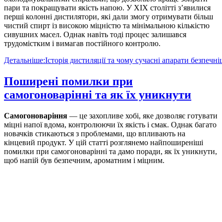
пари та покращувати якість напою. У XIX столітті з’явилися
перші колонні дистилятори, які дали змогу отримувати більш
чистий спирт із високою міцністю та мінімальною кількістю
сивушних масел. Однак навіть тоді процес залишався
трудомістким і вимагав постійного контролю.
Детальніше:Історія дистиляції та чому сучасні апарати безпечні
Поширені помилки при
самогоноварінні та як їх уникнути
Самогоноваріння
— це захопливе хобі, яке дозволяє готувати
міцні напої вдома, контролюючи їх якість і смак. Однак багато
новачків стикаються з проблемами, що впливають на
кінцевий продукт. У цій статті розглянемо найпоширеніші
помилки при самогоноварінні та дамо поради, як їх уникнути,
щоб напій був безпечним, ароматним і міцним.