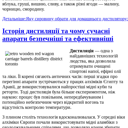
яблука, груші, вишню, сливу, а також різні ягоди — малину,
чорницю, смородину.
Детальніше:Яку сировину обрати для домашнього дистилятору:
Історія дистиляції та чому сучасні
апарати безпечніші та ефективніші
Дистиляція
— одна з
найдавніших технологій
людства, яка дозволила
отримувати очищені
спиртові напої, ефірні олії
та ліки. Її корені сягають античних часів: перші згадки про
перегінні апарати зустрічаються у працях алхіміків Єгипту та
Аравії, де використовувалися найпростіші мідні куби та
реторти. Тоді дистиляція була більше експериментом, ніж
наукою: процес був повільним, непередбачуваним і
потенційно небезпечним через відкритий вогонь та
відсутність контролю температури.
З плином століть технологія вдосконалювалася. У середні віки
алхіміки Європи почали використовувати мідні аламбіки з
охолоджувальними спіралями, що дозволяло краще збирати