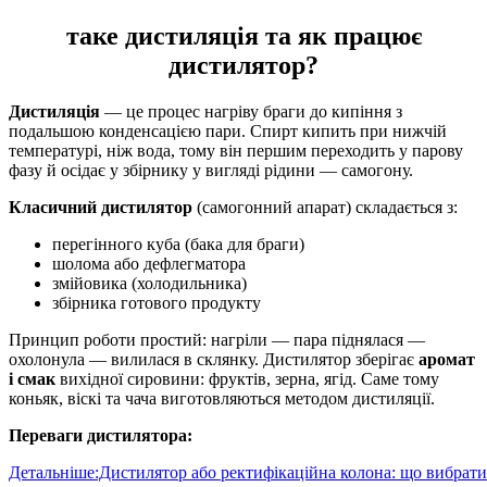
таке дистиляція та як працює
дистилятор?
Дистиляція
— це процес нагріву браги до кипіння з
подальшою конденсацією пари. Спирт кипить при нижчій
температурі, ніж вода, тому він першим переходить у парову
фазу й осідає у збірнику у вигляді рідини — самогону.
Класичний дистилятор
(самогонний апарат) складається з:
перегінного куба (бака для браги)
шолома або дефлегматора
змійовика (холодильника)
збірника готового продукту
Принцип роботи простий: нагріли — пара піднялася —
охолонула — вилилася в склянку. Дистилятор зберігає
аромат
і смак
вихідної сировини: фруктів, зерна, ягід. Саме тому
коньяк, віскі та чача виготовляються методом дистиляції.
Переваги дистилятора:
Детальніше:Дистилятор або ректифікаційна колона: що вибрати