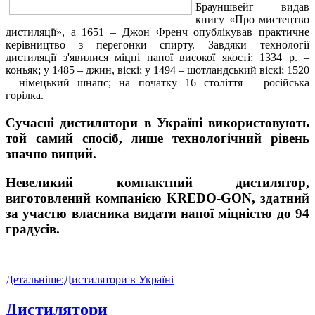
Брауншвейг видав
книгу «Про мистецтво
дистиляції», а 1651 – Джон Френч опублікував практичне
керівництво з перегонки спирту. Завдяки технології
дистиляції з'явилися міцні напої високої якості: 1334 р. –
коньяк; у 1485 – джин, віскі; у 1494 – шотландський віскі; 1520
– німецький шнапс; на початку 16 століття – російська
горілка.
Сучасні дистилятори в Україні використовують
той самий спосіб, лише технологічний рівень
значно вищий.
Невеликий компактний дистилятор,
виготовлений компанією KREDO-GON, здатний
за участю власника видати напої міцністю до 94
градусів.
Детальніше:Дистилятори в Україні
Дистилятори