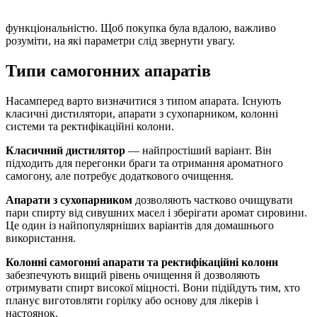
функціональністю. Щоб покупка була вдалою, важливо
розуміти, на які параметри слід звернути увагу.
Типи самогонних апаратів
Насамперед варто визначитися з типом апарата. Існують
класичні дистилятори, апарати з сухопарником, колонні
системи та ректифікаційні колони.
Класичний дистилятор
— найпростіший варіант. Він
підходить для перегонки браги та отримання ароматного
самогону, але потребує додаткового очищення.
Апарати з сухопарником
дозволяють частково очищувати
пари спирту від сивушних масел і зберігати аромат сировини.
Це один із найпопулярніших варіантів для домашнього
використання.
Колонні самогонні апарати та ректифікаційні колони
забезпечують вищий рівень очищення й дозволяють
отримувати спирт високої міцності. Вони підійдуть тим, хто
планує виготовляти горілку або основу для лікерів і
настоянок.